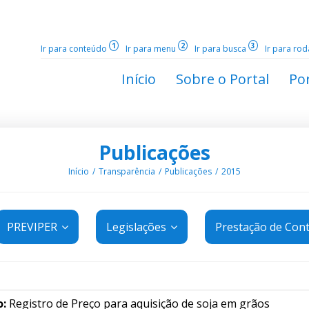
1
2
3
Ir para conteúdo
Ir para menu
Ir para busca
Ir para ro
Início
Sobre o Portal
Por
Publicações
Início
Transparência
Publicações
2015
PREVIPER
Legislações
Prestação de Con
o:
Registro de Preço para aquisição de soja em grãos