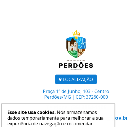
LOCALIZAÇÃO
Praça 1° de Junho, 103 - Centro
Perdões/MG | CEP: 37260-000
Telefone:
(35) 3864-1106
Esse site usa cookies.
Nós armazenamos
E-mail:
comunicacao@perdoes.mg.gov.b
dados temporariamente para melhorar a sua
experiência de navegação e recomendar