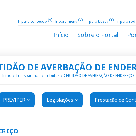
1
2
3
Ir para conteúdo
Ir para menu
Ir para busca
Ir para ro
Início
Sobre o Portal
Por
TIDÃO DE AVERBAÇÃO DE ENDE
Início
Transparência
Tributos
CERTIDÃO DE AVERBAÇÃO DE ENDEREÇO
PREVIPER
Legislações
Prestação de Con
EREÇO