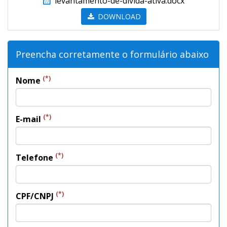
levantamento-de-divida-ativa.docx
DOWNLOAD
Preencha corretamente o formulário abaixo
(*)
Nome
(*)
E-mail
(*)
Telefone
(*)
CPF/CNPJ