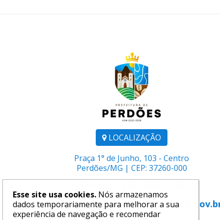
LOCALIZAÇÃO
Praça 1° de Junho, 103 - Centro
Perdões/MG | CEP: 37260-000
Telefone:
(35) 3864-1106
Esse site usa cookies.
Nós armazenamos
E-mail:
comunicacao@perdoes.mg.gov.b
dados temporariamente para melhorar a sua
experiência de navegação e recomendar