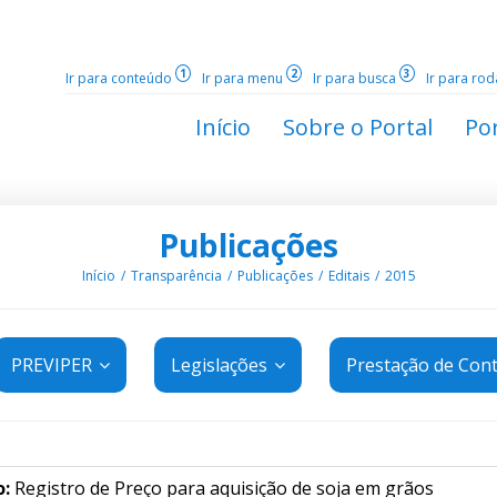
1
2
3
Ir para conteúdo
Ir para menu
Ir para busca
Ir para ro
Início
Sobre o Portal
Por
Publicações
Início
Transparência
Publicações
Editais
2015
PREVIPER
Legislações
Prestação de Con
o:
Registro de Preço para aquisição de soja em grãos