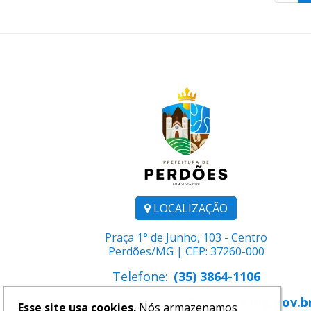
LOCALIZAÇÃO
Praça 1° de Junho, 103 - Centro
Perdões/MG | CEP: 37260-000
Telefone:
(35) 3864-1106
E-mail:
comunicacao@perdoes.mg.gov.b
Esse site usa cookies.
Nós armazenamos