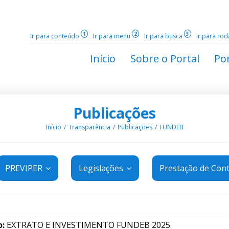
1
2
3
Ir para conteúdo
Ir para menu
Ir para busca
Ir para ro
Início
Sobre o Portal
Por
Publicações
Início
Transparência
Publicações
FUNDEB
PREVIPER
Legislações
Prestação de Con
o:
EXTRATO E INVESTIMENTO FUNDEB 2025