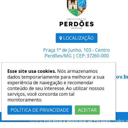
LOCALIZAÇÃO
Praça 1° de Junho, 103 - Centro
Perdões/MG | CEP: 37260-000
Telefone:
(35) 3864-1106
Esse site usa cookies.
Nós armazenamos
E-mail:
comunicacao@perdoes.mg.gov.b
dados temporariamente para melhorar a sua
experiência de navegação e recomendar
conteúdo de seu interesse. Ao utilizar nossos
serviços, você concorda com tal
monitoramento.
POLÍTICA DE PRIVACIDADE
ACEITAR
2026 ©
Prefeitura Municipal de Perdões
. Todos o