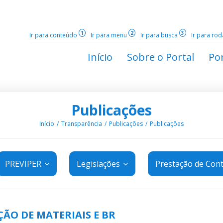
1
2
3
Ir para conteúdo
Ir para menu
Ir para busca
Ir para ro
Início
Sobre o Portal
Por
Publicações
Início
Transparência
Publicações
Publicações
PREVIPER
Legislações
Prestação de Con
ÇÃO DE MATERIAIS E BR