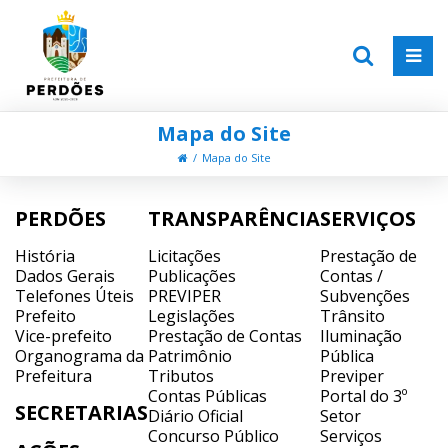
Mapa do Site
Mapa do Site
PERDÕES
TRANSPARÊNCIA
SERVIÇOS
História
Licitações
Prestação de
Dados Gerais
Publicações
Contas /
Telefones Úteis
PREVIPER
Subvenções
Prefeito
Legislações
Trânsito
Vice-prefeito
Prestação de Contas
Iluminação
Organograma da
Patrimônio
Pública
Prefeitura
Tributos
Previper
Contas Públicas
Portal do 3º
SECRETARIAS
Diário Oficial
Setor
Concurso Público
Serviços