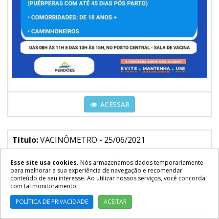
ACESSAR
Título:
VACINÔMETRO - 25/06/2021
Tipo:
Publicações - COVID-19
Esse site usa cookies.
Nós armazenamos dados temporariamente
para melhorar a sua experiência de navegação e recomendar
Data:
30/06/2021
conteúdo de seu interesse. Ao utilizar nossos serviços, você concorda
com tal monitoramento.
Objeto:
POLÍTICA DE PRIVACIDADE
ACEITAR