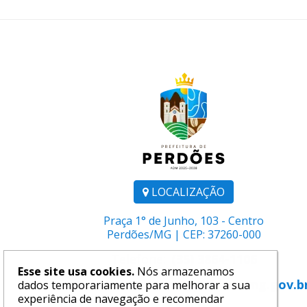
LOCALIZAÇÃO
Praça 1° de Junho, 103 - Centro
Perdões/MG | CEP: 37260-000
Telefone:
(35) 3864-1106
Esse site usa cookies.
Nós armazenamos
E-mail:
comunicacao@perdoes.mg.gov.b
dados temporariamente para melhorar a sua
experiência de navegação e recomendar