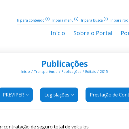
1
2
3
Ir para conteúdo
Ir para menu
Ir para busca
Ir para ro
Início
Sobre o Portal
Por
Publicações
Início
Transparência
Publicações
Editais
2015
PREVIPER
Legislações
Prestação de Con
o:
contratação de seguro total de veículos