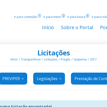
1
2
3
Ir para conteúdo
Ir para menu
Ir para busca
Ir para ro
Início
Sobre o Portal
Por
Licitações
Início
Transparência
Licitações
Pregão
Suspensa
2017
PREVIPER
Legislações
Prestação de Con
uma licitação encontrada!