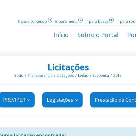
1
2
3
Ir para conteúdo
Ir para menu
Ir para busca
Ir para ro
Início
Sobre o Portal
Por
Licitações
Início
Transparência
Licitações
Leilão
Suspensa
2017
PREVIPER
Legislações
Prestação de Con
uma licitação encontrada!