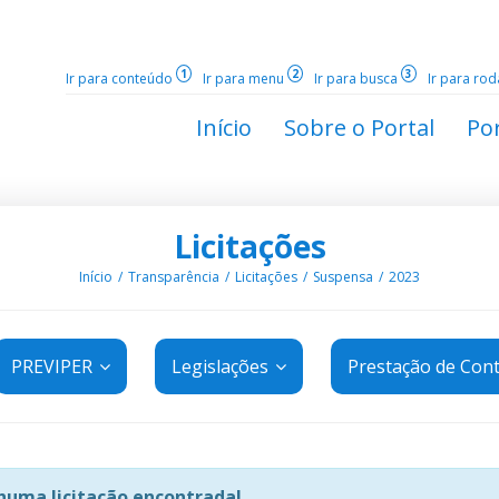
1
2
3
Ir para conteúdo
Ir para menu
Ir para busca
Ir para ro
Início
Sobre o Portal
Por
Licitações
Início
Transparência
Licitações
Suspensa
2023
PREVIPER
Legislações
Prestação de Con
uma licitação encontrada!