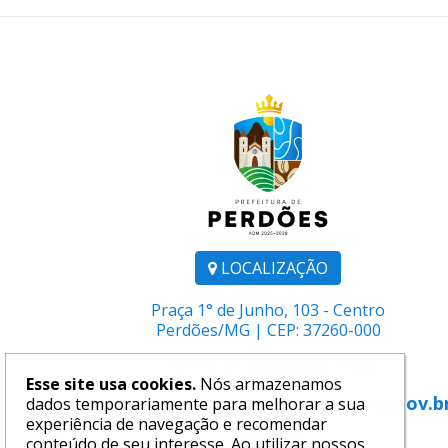
LOCALIZAÇÃO
Praça 1° de Junho, 103 - Centro
Perdões/MG | CEP: 37260-000
Telefone:
(35) 3864-1106
Esse site usa cookies.
Nós armazenamos
E-mail:
comunicacao@perdoes.mg.gov.b
dados temporariamente para melhorar a sua
experiência de navegação e recomendar
conteúdo de seu interesse. Ao utilizar nossos