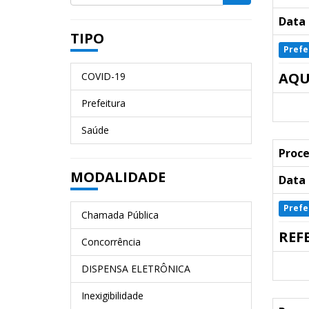
Data 
TIPO
Prefe
AQU
COVID-19
Prefeitura
Saúde
Proce
MODALIDADE
Data 
Prefe
Chamada Pública
REF
Concorrência
DISPENSA ELETRÔNICA
Inexigibilidade