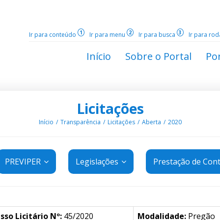
1
2
3
Ir para conteúdo
Ir para menu
Ir para busca
Ir para ro
Início
Sobre o Portal
Por
Licitações
Início
Transparência
Licitações
Aberta
2020
PREVIPER
Legislações
Prestação de Con
sso Licitário Nº:
45/2020
Modalidade:
Pregão