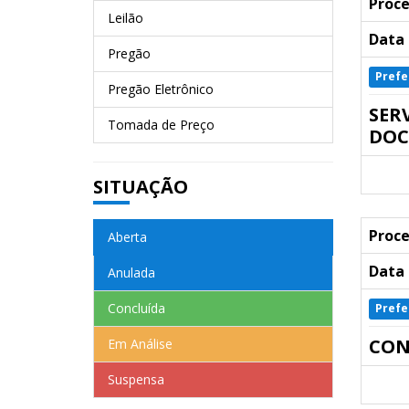
Proce
Leilão
Data 
Pregão
Prefe
Pregão Eletrônico
SER
Tomada de Preço
DOC
SITUAÇÃO
Proce
Aberta
Data 
Anulada
Concluída
Prefe
CON
Em Análise
Suspensa