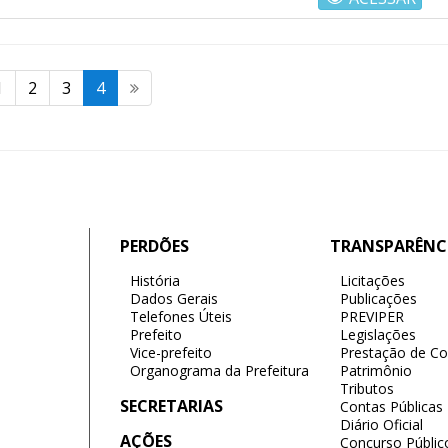
1
2
3
4
PERDÕES
TRANSPARÊNC
História
Licitações
Dados Gerais
Publicações
Telefones Úteis
PREVIPER
Prefeito
Legislações
Vice-prefeito
Prestação de Co
Organograma da Prefeitura
Patrimônio
Tributos
SECRETARIAS
Contas Públicas
Diário Oficial
AÇÕES
Concurso Públic