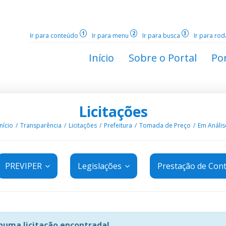
1
2
3
Ir para conteúdo
Ir para menu
Ir para busca
Ir para ro
Início
Sobre o Portal
Por
Licitações
Início
Transparência
Licitações
Prefeitura
Tomada de Preço
Em Anális
PREVIPER
Legislações
Prestação de Con
uma licitação encontrada!