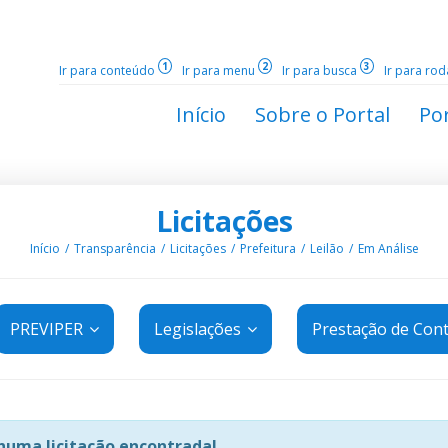
1
2
3
Ir para conteúdo
Ir para menu
Ir para busca
Ir para ro
Início
Sobre o Portal
Por
Licitações
Início
Transparência
Licitações
Prefeitura
Leilão
Em Análise
PREVIPER
Legislações
Prestação de Con
uma licitação encontrada!