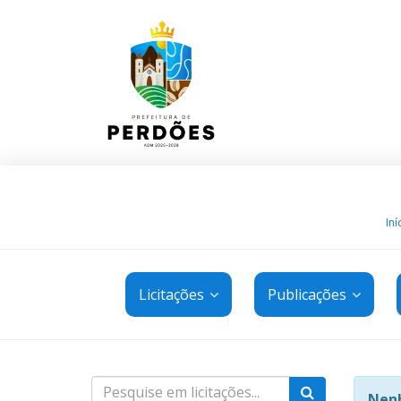
Iní
Licitações
Publicações
Nenh