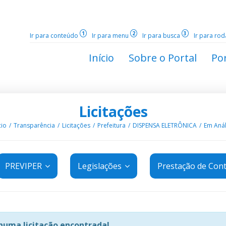
1
2
3
Ir para conteúdo
Ir para menu
Ir para busca
Ir para ro
Início
Sobre o Portal
Por
Licitações
cio
Transparência
Licitações
Prefeitura
DISPENSA ELETRÔNICA
Em Anál
PREVIPER
Legislações
Prestação de Con
uma licitação encontrada!