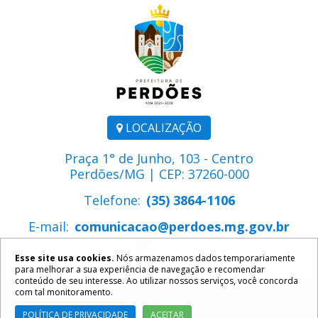
LOCALIZAÇÃO
Praça 1° de Junho, 103 - Centro
Perdões/MG | CEP: 37260-000
Telefone:
(35) 3864-1106
E-mail:
comunicacao@perdoes.mg.gov.br
Esse site usa cookies.
Nós armazenamos dados temporariamente
para melhorar a sua experiência de navegação e recomendar
conteúdo de seu interesse. Ao utilizar nossos serviços, você concorda
com tal monitoramento.
2026 ©
Prefeitura Municipal de Perdões
. Todos os direitos
reservados.
Política de Privacidade
POLÍTICA DE PRIVACIDADE
ACEITAR