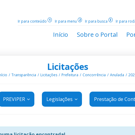
1
2
3
Ir para conteúdo
Ir para menu
Ir para busca
Ir para ro
Início
Sobre o Portal
Por
Licitações
nício
Transparência
Licitações
Prefeitura
Concorrência
Anulada
202
PREVIPER
Legislações
Prestação de Con
uma licitação encontrada!