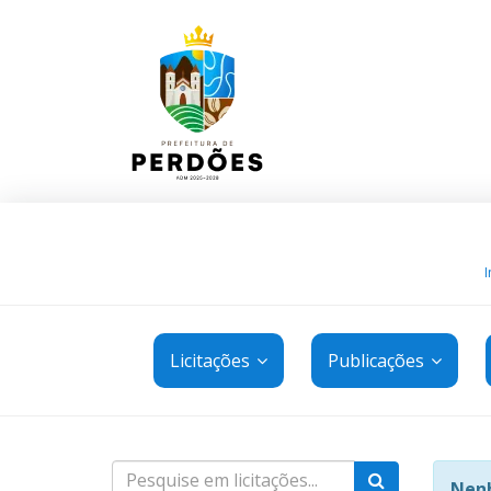
I
Licitações
Publicações
Nenh