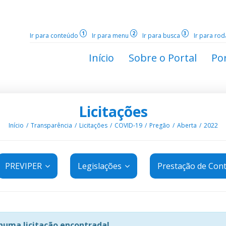
1
2
3
Ir para conteúdo
Ir para menu
Ir para busca
Ir para ro
Início
Sobre o Portal
Por
Licitações
Início
Transparência
Licitações
COVID-19
Pregão
Aberta
2022
PREVIPER
Legislações
Prestação de Con
uma licitação encontrada!