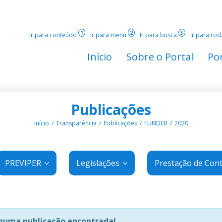
1
2
3
Ir para conteúdo
Ir para menu
Ir para busca
Ir para ro
Início
Sobre o Portal
Por
Publicações
Início
Transparência
Publicações
FUNDEB
2020
PREVIPER
Legislações
Prestação de Con
uma publicação encontrada!