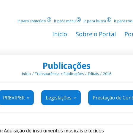
1
2
3
Ir para conteúdo
Ir para menu
Ir para busca
Ir para ro
Início
Sobre o Portal
Por
Publicações
Início
Transparência
Publicações
Editais
2016
PREVIPER
Legislações
Prestação de Con
o:
Aquisição de instrumentos musicais e tecidos