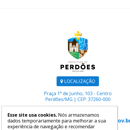
LOCALIZAÇÃO
Praça 1° de Junho, 103 - Centro
Perdões/MG | CEP: 37260-000
Telefone:
(35) 3864-1106
Esse site usa cookies.
Nós armazenamos
E-mail:
comunicacao@perdoes.mg.gov.b
dados temporariamente para melhorar a sua
experiência de navegação e recomendar