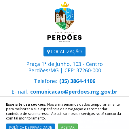
LOCALIZAÇÃO
Praça 1° de Junho, 103 - Centro
Perdões/MG | CEP: 37260-000
Telefone:
(35) 3864-1106
E-mail:
comunicacao@perdoes.mg.gov.br
Esse site usa cookies.
Nós armazenamos dados temporariamente
para melhorar a sua experiência de navegação e recomendar
conteúdo de seu interesse. Ao utilizar nossos serviços, você concorda
com tal monitoramento.
2026 ©
Prefeitura Municipal de Perdões
. Todos os direitos
reservados.
Política de Privacidade
POLÍTICA DE PRIVACIDADE
ACEITAR