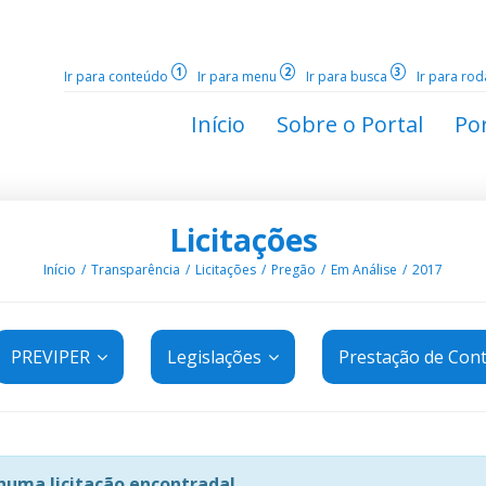
1
2
3
Ir para conteúdo
Ir para menu
Ir para busca
Ir para ro
Início
Sobre o Portal
Por
Licitações
Início
Transparência
Licitações
Pregão
Em Análise
2017
PREVIPER
Legislações
Prestação de Con
uma licitação encontrada!