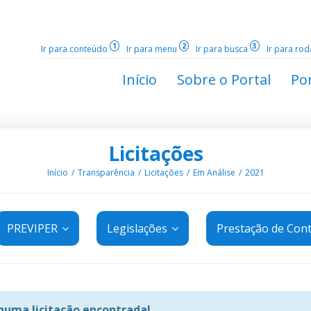
1
2
3
Ir para conteúdo
Ir para menu
Ir para busca
Ir para ro
Início
Sobre o Portal
Por
Licitações
Início
Transparência
Licitações
Em Análise
2021
PREVIPER
Legislações
Prestação de Con
uma licitação encontrada!