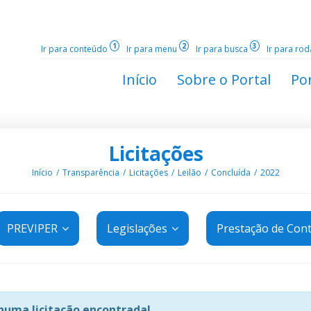
1
2
3
Ir para conteúdo
Ir para menu
Ir para busca
Ir para ro
Início
Sobre o Portal
Por
Licitações
Início
Transparência
Licitações
Leilão
Concluída
2022
PREVIPER
Legislações
Prestação de Con
uma licitação encontrada!