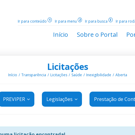
1
2
3
Ir para conteúdo
Ir para menu
Ir para busca
Ir para ro
Início
Sobre o Portal
Por
Licitações
Início
Transparência
Licitações
Saúde
Inexigibilidade
Aberta
PREVIPER
Legislações
Prestação de Con
uma licitação encontrada!