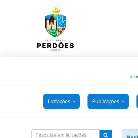
Iníci
Licitações
Publicações
Nenh