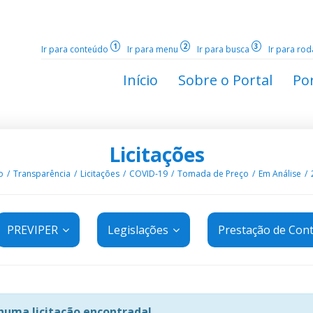
1
2
3
Ir para conteúdo
Ir para menu
Ir para busca
Ir para ro
Início
Sobre o Portal
Por
Licitações
o
Transparência
Licitações
COVID-19
Tomada de Preço
Em Análise
PREVIPER
Legislações
Prestação de Con
uma licitação encontrada!