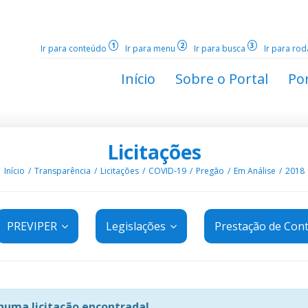
1
2
3
Ir para conteúdo
Ir para menu
Ir para busca
Ir para ro
Início
Sobre o Portal
Por
Licitações
Início
Transparência
Licitações
COVID-19
Pregão
Em Análise
2018
PREVIPER
Legislações
Prestação de Con
uma licitação encontrada!