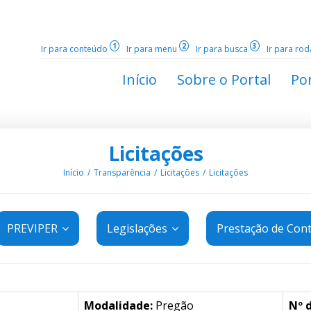
1
2
3
Ir para conteúdo
Ir para menu
Ir para busca
Ir para ro
Início
Sobre o Portal
Por
Licitações
Início
Transparência
Licitações
Licitações
PREVIPER
Legislações
Prestação de Con
Modalidade:
Pregão
Nº 