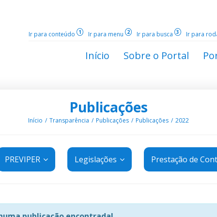
1
2
3
Ir para conteúdo
Ir para menu
Ir para busca
Ir para ro
Início
Sobre o Portal
Por
Publicações
Início
Transparência
Publicações
Publicações
2022
PREVIPER
Legislações
Prestação de Con
uma publicação encontrada!