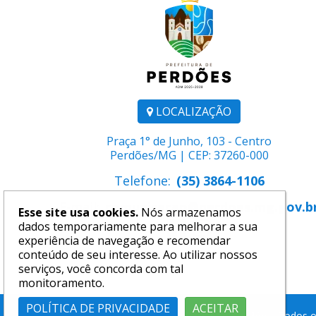
LOCALIZAÇÃO
Praça 1° de Junho, 103 - Centro
Perdões/MG | CEP: 37260-000
Telefone:
(35) 3864-1106
E-mail:
comunicacao@perdoes.mg.gov.b
Esse site usa cookies.
Nós armazenamos
dados temporariamente para melhorar a sua
experiência de navegação e recomendar
conteúdo de seu interesse. Ao utilizar nossos
serviços, você concorda com tal
monitoramento.
POLÍTICA DE PRIVACIDADE
ACEITAR
2026 ©
Prefeitura Municipal de Perdões
. Todos o