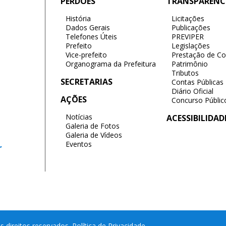
PERDÕES
TRANSPARÊNC
História
Licitações
Dados Gerais
Publicações
Telefones Úteis
PREVIPER
Prefeito
Legislações
Vice-prefeito
Prestação de Co
Organograma da Prefeitura
Patrimônio
Tributos
SECRETARIAS
Contas Públicas
Diário Oficial
AÇÕES
Concurso Públic
Notícias
ACESSIBILIDAD
Galeria de Fotos
Galeria de Vídeos
Eventos
r
s direitos reservados.
Política de Privacidade