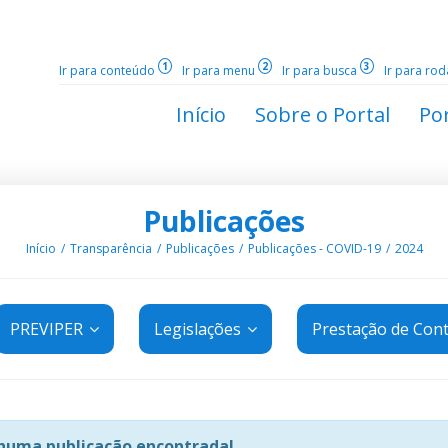
1
2
3
Ir para conteúdo
Ir para menu
Ir para busca
Ir para ro
Início
Sobre o Portal
Por
Publicações
Início
Transparência
Publicações
Publicações - COVID-19
2024
PREVIPER
Legislações
Prestação de Con
uma publicação encontrada!