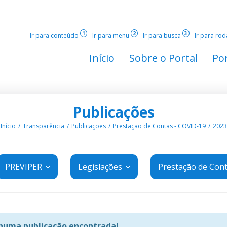
1
2
3
Ir para conteúdo
Ir para menu
Ir para busca
Ir para ro
Início
Sobre o Portal
Por
Publicações
Início
Transparência
Publicações
Prestação de Contas - COVID-19
2023
PREVIPER
Legislações
Prestação de Con
uma publicação encontrada!