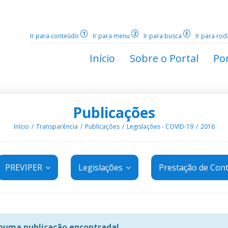
1
2
3
Ir para conteúdo
Ir para menu
Ir para busca
Ir para ro
Início
Sobre o Portal
Por
Publicações
Início
Transparência
Publicações
Legislações - COVID-19
2016
PREVIPER
Legislações
Prestação de Con
uma publicação encontrada!