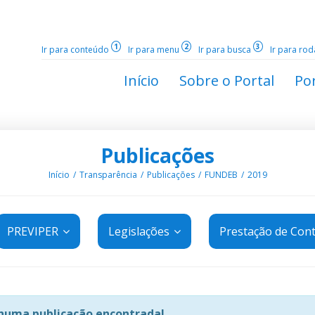
1
2
3
Ir para conteúdo
Ir para menu
Ir para busca
Ir para ro
Início
Sobre o Portal
Por
Publicações
Início
Transparência
Publicações
FUNDEB
2019
PREVIPER
Legislações
Prestação de Con
uma publicação encontrada!