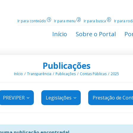
1
2
3
Ir para conteúdo
Ir para menu
Ir para busca
Ir para ro
Início
Sobre o Portal
Por
Publicações
Início
Transparência
Publicações
Contas Públicas
2025
PREVIPER
Legislações
Prestação de Con
uma publicação encontrada!