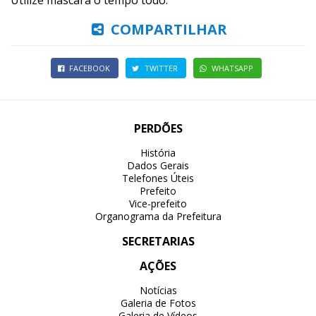
Utilize máscara o tempo todo.
COMPARTILHAR
FACEBOOK
TWITTER
WHATSAPP
PERDÕES
História
Dados Gerais
Telefones Úteis
Prefeito
Vice-prefeito
Organograma da Prefeitura
SECRETARIAS
AÇÕES
Notícias
Galeria de Fotos
Galeria de Vídeos