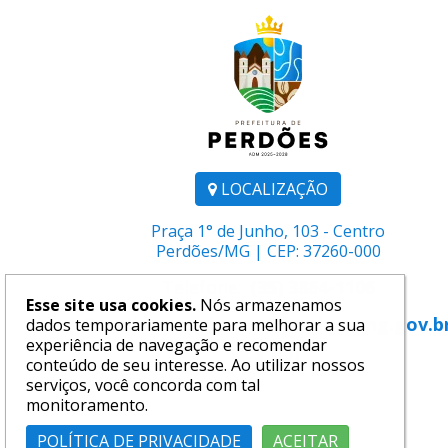
LOCALIZAÇÃO
Praça 1° de Junho, 103 - Centro
Perdões/MG | CEP: 37260-000
Telefone:
(35) 3864-1106
Esse site usa cookies.
Nós armazenamos
E-mail:
comunicacao@perdoes.mg.gov.b
dados temporariamente para melhorar a sua
experiência de navegação e recomendar
conteúdo de seu interesse. Ao utilizar nossos
serviços, você concorda com tal
monitoramento.
POLÍTICA DE PRIVACIDADE
ACEITAR