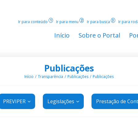
1
2
3
Ir para conteúdo
Ir para menu
Ir para busca
Ir para ro
Início
Sobre o Portal
Por
Publicações
Início
Transparência
Publicações
Publicações
PREVIPER
Legislações
Prestação de Con