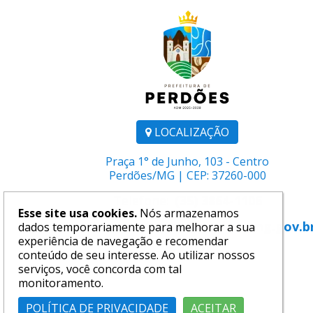
LOCALIZAÇÃO
Praça 1° de Junho, 103 - Centro
Perdões/MG | CEP: 37260-000
Telefone:
(35) 3864-1106
Esse site usa cookies.
Nós armazenamos
E-mail:
comunicacao@perdoes.mg.gov.b
dados temporariamente para melhorar a sua
experiência de navegação e recomendar
conteúdo de seu interesse. Ao utilizar nossos
serviços, você concorda com tal
monitoramento.
POLÍTICA DE PRIVACIDADE
ACEITAR