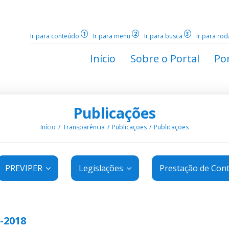
1
2
3
Ir para conteúdo
Ir para menu
Ir para busca
Ir para ro
Início
Sobre o Portal
Por
Publicações
Início
Transparência
Publicações
Publicações
PREVIPER
Legislações
Prestação de Con
-2018