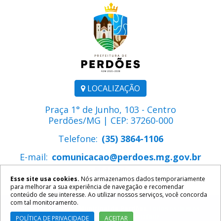
LOCALIZAÇÃO
Praça 1° de Junho, 103 - Centro
Perdões/MG | CEP: 37260-000
Telefone:
(35) 3864-1106
E-mail:
comunicacao@perdoes.mg.gov.br
Esse site usa cookies.
Nós armazenamos dados temporariamente
para melhorar a sua experiência de navegação e recomendar
conteúdo de seu interesse. Ao utilizar nossos serviços, você concorda
com tal monitoramento.
2026 ©
Prefeitura Municipal de Perdões
. Todos os direitos
reservados.
Política de Privacidade
POLÍTICA DE PRIVACIDADE
ACEITAR