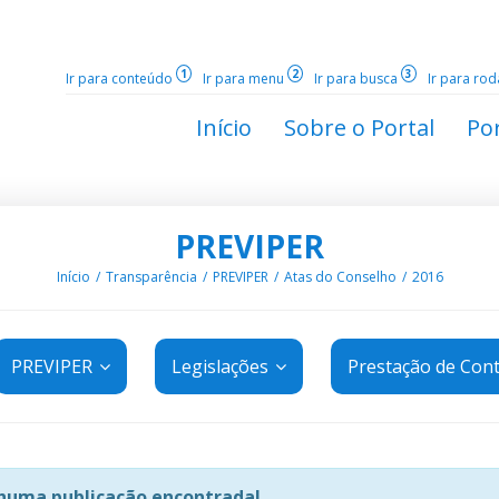
1
2
3
Ir para conteúdo
Ir para menu
Ir para busca
Ir para ro
Início
Sobre o Portal
Por
PREVIPER
Início
Transparência
PREVIPER
Atas do Conselho
2016
PREVIPER
Legislações
Prestação de Con
uma publicação encontrada!