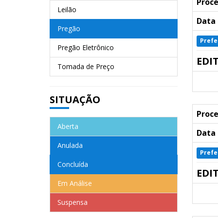
Proce
Leilão
Data 
Pregão
Prefe
Pregão Eletrônico
EDI
Tomada de Preço
SITUAÇÃO
Proce
Aberta
Data 
Anulada
Prefe
Concluída
EDI
Em Análise
Suspensa