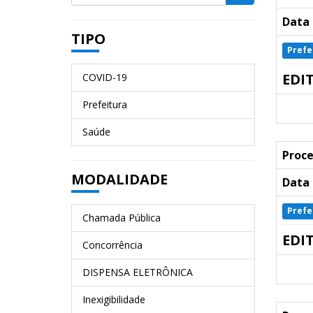
Data 
TIPO
Prefe
EDI
COVID-19
Prefeitura
Saúde
Proce
MODALIDADE
Data 
Prefe
Chamada Pública
EDI
Concorrência
DISPENSA ELETRÔNICA
Inexigibilidade