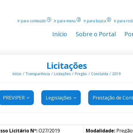
1
2
3
Ir para conteúdo
Ir para menu
Ir para busca
Ir para ro
Início
Sobre o Portal
Por
Licitações
Início
Transparência
Licitações
Pregão
Concluída
2019
PREVIPER
Legislações
Prestação de Con
sso Licitário Nº:
O27/2019
Modalidade:
Pregão