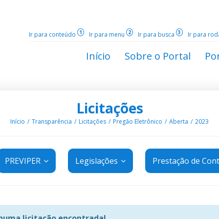
1
2
3
Ir para conteúdo
Ir para menu
Ir para busca
Ir para ro
Início
Sobre o Portal
Por
Licitações
Início
Transparência
Licitações
Pregão Eletrônico
Aberta
2023
PREVIPER
Legislações
Prestação de Con
uma licitação encontrada!