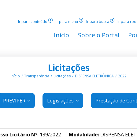
1
2
3
Ir para conteúdo
Ir para menu
Ir para busca
Ir para ro
Início
Sobre o Portal
Por
Licitações
Início
Transparência
Licitações
DISPENSA ELETRÔNICA
2022
PREVIPER
Legislações
Prestação de Con
sso Licitário Nº:
139/2022
Modalidade:
DISPENSA ELE