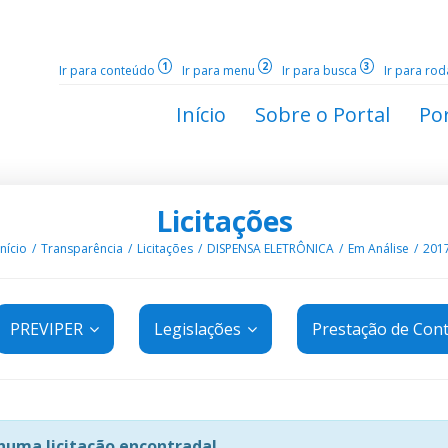
1
2
3
Ir para conteúdo
Ir para menu
Ir para busca
Ir para ro
Início
Sobre o Portal
Por
Licitações
Início
Transparência
Licitações
DISPENSA ELETRÔNICA
Em Análise
201
PREVIPER
Legislações
Prestação de Con
uma licitação encontrada!