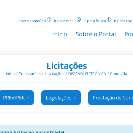
1
2
3
Ir para conteúdo
Ir para menu
Ir para busca
Ir para ro
Início
Sobre o Portal
Por
Licitações
Início
Transparência
Licitações
DISPENSA ELETRÔNICA
Concluída
PREVIPER
Legislações
Prestação de Con
uma licitação encontrada!