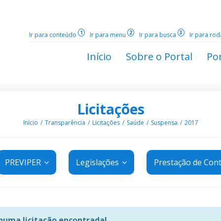
1
2
3
Ir para conteúdo
Ir para menu
Ir para busca
Ir para ro
Início
Sobre o Portal
Por
Licitações
Início
Transparência
Licitações
Saúde
Suspensa
2017
PREVIPER
Legislações
Prestação de Con
uma licitação encontrada!