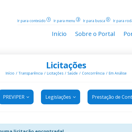
1
2
3
Ir para conteúdo
Ir para menu
Ir para busca
Ir para ro
Início
Sobre o Portal
Por
Licitações
Início
Transparência
Licitações
Saúde
Concorrência
Em Análise
PREVIPER
Legislações
Prestação de Con
uma licitação encontrada!