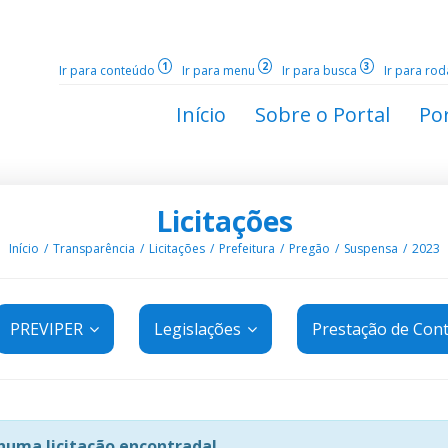
1
2
3
Ir para conteúdo
Ir para menu
Ir para busca
Ir para ro
Início
Sobre o Portal
Por
Licitações
Início
Transparência
Licitações
Prefeitura
Pregão
Suspensa
2023
PREVIPER
Legislações
Prestação de Con
uma licitação encontrada!