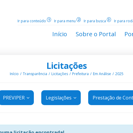
1
2
3
Ir para conteúdo
Ir para menu
Ir para busca
Ir para ro
Início
Sobre o Portal
Por
Licitações
Início
Transparência
Licitações
Prefeitura
Em Análise
2025
PREVIPER
Legislações
Prestação de Con
uma licitação encontrada!