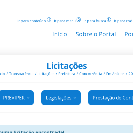
1
2
3
Ir para conteúdo
Ir para menu
Ir para busca
Ir para ro
Início
Sobre o Portal
Por
Licitações
ício
Transparência
Licitações
Prefeitura
Concorrência
Em Análise
20
PREVIPER
Legislações
Prestação de Con
uma licitação encontrada!