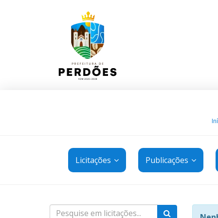
In
Licitações
Publicações
Nenh